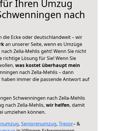
 für Ihren Umzug
 Schwenningen nach
 die Ecke oder deutschlandweit – wir
erk
an unserer Seite, wenn es Umzüge
nach Zella-Mehlis geht! Wenn Sie nicht
e richtige Lösung für Sie! Wenn Sie
wollen,
was kostet überhaupt mein
nningen nach Zella-Mehlis – dann
ir haben immer die passende Antwort auf
lingen Schwenningen nach Zella-Mehlis
g nach Zella-Mehlis,
wir helfen
, damit
rei umziehen können.
enumzug
,
Seniorenumzug
,
Tresor
– &
numzug
in Villingen Schwenningen,