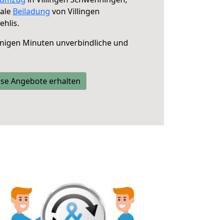
male
Beiladung
von Villingen
hlis.
nigen Minuten unverbindliche und
se Angebote erhalten