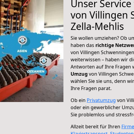
Unser Service
von Villingen
Zella-Mehlis
Sie wollen umziehen? Ob um
haben das
richtige Netzw
von Villingen Schwenningen 
weiterwissen – haben wir di
Antworten auf Ihre Fragen 
Umzug
von Villingen Schwe
wählen Sie sie uns, denn w
Ihre Fragen parat.
Ob ein
Privatumzug
von Vil
oder ein gewerblicher Umzu
Sie problemlos und stressf
Allzeit bereit für Ihren
Firm
Klaviertransport
,
Studente